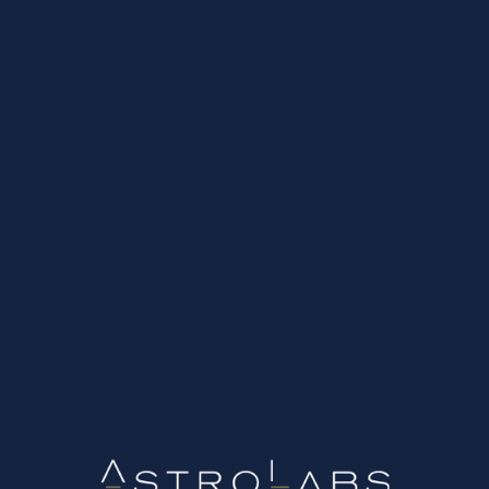
 και την δημιουργία custom κοινών με βάση τη διάδραση τους με την επ
iting και το περιεχόμενο, συνολικά, παίζουν σημαντικό ρόλο για την
Media Posting αποτελεί ένα κομμάτι της συνολικής Digital Marketing 
 Strategy έχουν προκύψει ανάγκες και για χρήση επιπλέον καναλιών όπ
 με την συνολική στρατηγική.
keting Campaign και για να υλοποιηθεί σωστά, σε όλες τις παραλλαγ
ital Marketing Strategy.
s