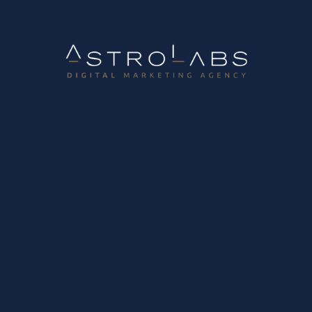
Career Opportunities
Digital Marketing Lab
Digital Marketing Account Manager
8 Ιανουαρίου, 2026
B2B Growth Marketing Lab
Digital Marketing Lab
Βιομηχανικό B2B Growth: Από το CRM στην Τεχνητή Νοημοσύνη που
προβλέπει πωλήσεις