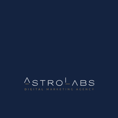
Ετικέτα:
Outbound Marketing
B2B Growth Marketing Lab
Στοχευμένο Lead Generation με OutReach Plan
Τι είναι το LinkedIn OutReach Plan; Το LinkedIn
OutReach είναι μια στοχευμένη στρατηγική προσέγγισης
νέου κοινού στο LinkedIn, το οποίο ενδιαφέρεται για τα
προϊόντα και τις υπηρεσίες που μπορεί να προσφέρει η
εκάστοτε εταιρεία. Με απλά λόγια, ένα LinkedIn
OutReach...
29 Νοεμβρίου, 2022
Read more
Tags