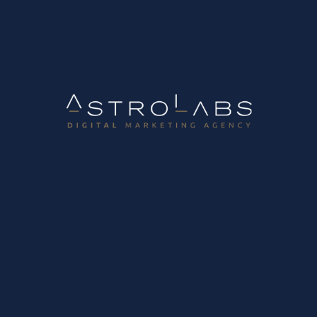
Σταματήστε να χάνετε leads
Πώς να βρείτε νέους συνεργάτες στο εξωτερικό ψηφιακά: Ο οδηγός της
AstroLabs για το 2026
Στραΐτσα 2, 57001 Θέρμη Θεσσαλονίκης, Ελλάδα
Τ.
+30 2310-90.80.60
F.
+30 2310-90.11.60
Info@astrolabs.gr
About
Astrolabs
Profile
Case Studies