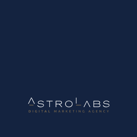
Η AstroLabs Αναδεικνύεται ως Great Place to Work για το
2024-2025
Είμαστε υπερήφανοι για την ανάδειξη της AstroLabs ως
Great Place to Work, μια πιστοποίηση που αναδεικνύει τη
δέσμευσή μας προς τη δημιουργία ενός εξαιρετικού
περιβάλλοντος εργασίας για τους εργαζομένους μας. Η
πιστοποίηση Great Place to Work δεν είναι απλώς μια...
5 Μαρτίου, 2024
Read more
B2B Growth Marketing Lab
Digital Marketing Lab
10 τρόποι για να αυξήσετε τα μηνύματα δυνητικών πελατών
μέσα από το website σας
Ψάχνετε τρόπους για να αυξήσετε τα μηνύματα (leads) από
εν δυνάμει πελάτες στον ιστότοπο σας; Δείτε 10 τρόπους
για να δημιουργήσετε έναν online “μηχανισμό” παραγωγής